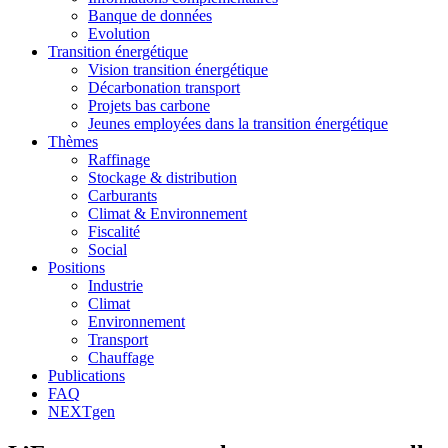
Banque de données
Evolution
Transition énergétique
Vision transition énergétique
Décarbonation transport
Projets bas carbone
Jeunes employées dans la transition énergétique
Thèmes
Raffinage
Stockage & distribution
Carburants
Climat & Environnement
Fiscalité
Social
Positions
Industrie
Climat
Environnement
Transport
Chauffage
Publications
FAQ
NEXTgen