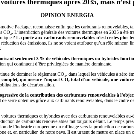
 voitures thermiques après 2035, mais n’est
OPINION ENERGIA
ve Package, reconnaisse enfin que les carburants renouvelables, tant l
 CO₂. L’interdiction générale des voitures thermiques en 2035 a été tr
bolique ?
La porte aux carburants renouvelables n’est certes plus fer
réduction des émissions, ils ne se voient attribuer qu’un rôle mineur, l
.
autorisant seulement 3 % de véhicules thermiques ou hybrides fonct
tion qui continuent d’être privilégiées de manière dominante.
inue de dominer le règlement CO₂, dans lequel les véhicules à zéro ém
complet, qui mesure l’impact CO₂ total d’un véhicule, une voiture 
 obligations de décarbonation.
gressive de la contribution des carburants renouvelables à l’objec
et de serre obtenues grâce aux carburants renouvelables, dans le cadre
 voitures thermiques et hybrides avec des carburants renouvelables au-d
oduction de carburants renouvelables fait toujours défaut. Le temps pres
tion de l’industrie européenne du raffinage vers la production de carbur
 et, en particulier, de notre pays. Il est urgent de mettre en place un ca