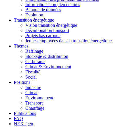
Informations complémentaires
Banque de données
Evolution
Transition énergétique
Vision transition énergétique
Décarbonation transport
Projets bas carbone
Jeunes employées dans la transition énergétique
Thèmes
Raffinage
Stockage & distribution
Carburants
Climat & Environnement
Fiscalité
Social
Positions
Industrie
Climat
Environnement
Transport
Chauffage
Publications
FAQ
NEXTgen