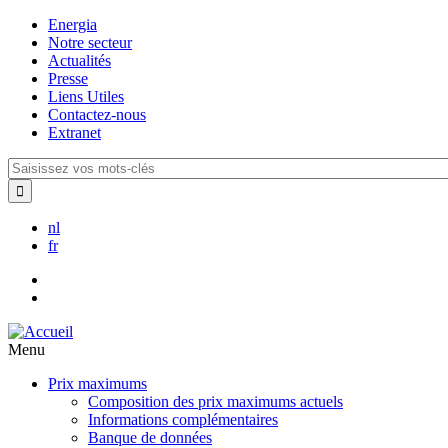
Aller
Energia
au
Notre secteur
contenu
Actualités
principal
Presse
Liens Utiles
Contactez-nous
Extranet
Saisissez
vos
mots-
clés
nl
fr
Menu
Prix maximums
Composition des prix maximums actuels
Informations complémentaires
Banque de données