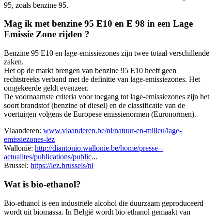
95, zoals benzine 95.
Mag ik met benzine 95 E10 en E 98 in een Lage
Emissie Zone rijden ?
Benzine 95 E10 en lage-emissiezones zijn twee totaal verschillende
zaken.
Het op de markt brengen van benzine 95 E10 heeft geen
rechtstreeks verband met de definitie van lage-emissiezones. Het
omgekeerde geldt evenzeer.
De voornaamste criteria voor toegang tot lage-emissiezones zijn het
soort brandstof (benzine of diesel) en de classificatie van de
voertuigen volgens de Europese emissienormen (Euronormen).
Vlaanderen:
www.vlaanderen.be/nl/natuur-en-milieu/lage-
emissiezones-lez
Wallonië:
http://diantonio.wallonie.be/home/presse--
actualites/publications/public
...
Brussel:
https://lez.brussels/nl
Wat is bio-ethanol?
Bio-ethanol is een industriële alcohol die duurzaam geproduceerd
wordt uit biomassa. In België wordt bio-ethanol gemaakt van