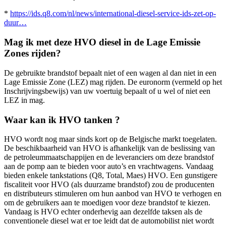
*
https://ids.q8.com/nl/news/international-diesel-service-ids-zet-op-
duur…
Mag ik met deze HVO diesel in de Lage Emissie
Zones rijden?
De gebruikte brandstof bepaalt niet of een wagen al dan niet in een
Lage Emissie Zone (LEZ) mag rijden. De euronorm (vermeld op het
Inschrijvingsbewijs) van uw voertuig bepaalt of u wel of niet een
LEZ in mag.
Waar kan ik HVO tanken ?
HVO wordt nog maar sinds kort op de Belgische markt toegelaten.
De beschikbaarheid van HVO is afhankelijk van de beslissing van
de petroleummaatschappijen en de leveranciers om deze brandstof
aan de pomp aan te bieden voor auto’s en vrachtwagens. Vandaag
bieden enkele tankstations (Q8, Total, Maes) HVO. Een gunstigere
fiscaliteit voor HVO (als duurzame brandstof) zou de producenten
en distributeurs stimuleren om hun aanbod van HVO te verhogen en
om de gebruikers aan te moedigen voor deze brandstof te kiezen.
Vandaag is HVO echter onderhevig aan dezelfde taksen als de
conventionele diesel wat er toe leidt dat de automobilist niet wordt