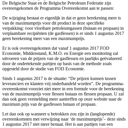
De Belgische Staat en de Belgische Petroleum Federatie zijn
overeengekomen de Programma Overeenkomst aan te passen:
De wijziging bestaat er eigenlijk in dat er geen berekening meer is
van de maximumprijs voor dit product in deze specifieke
verpakking: voor vloeibare petroleumgassen (butaan en propaan) in
verplaatsbare recipiënten (de gasflessen) is er sinds 1 augustus 2017
geen berekening meer van een maximumprijs.
Er is ook overeengekomen dat vanaf 1 augustus 2017 FOD
Economie, Middenstand, K.M.O. en Energie een monitoring zal
uitvoeren van de prijzen van de gasflessen en jaarlijks geëvalueerd
door de ondertekende partijen op basis van de methode zoals
opgesteld door de studie van FOD Economie.
Sinds 1 augustus 2017 is de situatie: “De prijzen kunnen tussen
leveranciers en klanten vrij onderhandeld worden”. De programma-
overeenkomst voorziet niet meer in een formule voor de berekening
van de maximumprijs voor flessen butaan en flessen propaan. U zal
dan ook geen vermelding meer aantreffen op onze website naar de
maximum prijs van de gasflessen butaan of propaan.
Let dan ook op wanneer u betrokken zou zijn in (langlopende)
overeenkomsten met verwijzing naar ‘de maximumprijs’– deze sinds
1 augustus 2017 niet meer bestaat. Het is aan partijen van een