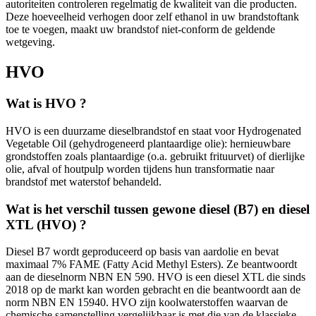
autoriteiten controleren regelmatig de kwaliteit van die producten.
Deze hoeveelheid verhogen door zelf ethanol in uw brandstoftank
toe te voegen, maakt uw brandstof niet-conform de geldende
wetgeving.
HVO
Wat is HVO ?
HVO is een duurzame dieselbrandstof en staat voor Hydrogenated
Vegetable Oil (gehydrogeneerd plantaardige olie): hernieuwbare
grondstoffen zoals plantaardige (o.a. gebruikt frituurvet) of dierlijke
olie, afval of houtpulp worden tijdens hun transformatie naar
brandstof met waterstof behandeld.
Wat is het verschil tussen gewone diesel (B7) en diesel
XTL (HVO) ?
Diesel B7 wordt geproduceerd op basis van aardolie en bevat
maximaal 7% FAME (Fatty Acid Methyl Esters). Ze beantwoordt
aan de dieselnorm NBN EN 590. HVO is een diesel XTL die sinds
2018 op de markt kan worden gebracht en die beantwoordt aan de
norm NBN EN 15940. HVO zijn koolwaterstoffen waarvan de
chemische samenstelling vergelijkbaar is met die van de klassieke