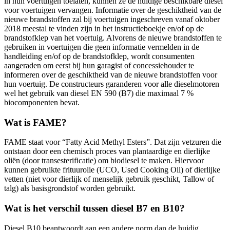
in hun voertuigen toelaten, kunnen ze de huidige beschikbare diesel
voor voertuigen vervangen. Informatie over de geschiktheid van de
nieuwe brandstoffen zal bij voertuigen ingeschreven vanaf oktober
2018 meestal te vinden zijn in het instructieboekje en/of op de
brandstofklep van het voertuig. Alvorens de nieuwe brandstoffen te
gebruiken in voertuigen die geen informatie vermelden in de
handleiding en/of op de brandstofklep, wordt consumenten
aangeraden om eerst bij hun garagist of concessiehouder te
informeren over de geschiktheid van de nieuwe brandstoffen voor
hun voertuig. De constructeurs garanderen voor alle dieselmotoren
wel het gebruik van diesel EN 590 (B7) die maximaal 7 %
biocomponenten bevat.
Wat is FAME?
FAME staat voor “Fatty Acid Methyl Esters”. Dat zijn vetzuren die
ontstaan door een chemisch proces van plantaardige en dierlijke
oliën (door transesterificatie) om biodiesel te maken. Hiervoor
kunnen gebruikte frituurolie (UCO, Used Cooking Oil) of dierlijke
vetten (niet voor dierlijk of menselijk gebruik geschikt, Tallow of
talg) als basisgrondstof worden gebruikt.
Wat is het verschil tussen diesel B7 en B10?
Diesel B10 beantwoordt aan een andere norm dan de huidig