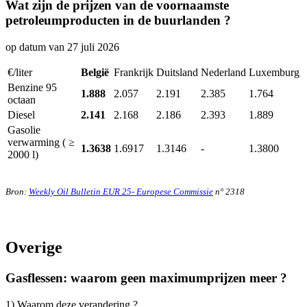
Wat zijn de prijzen van de voornaamste
petroleumproducten in de buurlanden ?
op datum van 27 juli 2026
€/liter
België
Frankrijk
Duitsland
Nederland
Luxemburg
Benzine 95
1.888
2.057
2.191
2.385
1.764
octaan
Diesel
2.141
2.168
2.186
2.393
1.889
Gasolie
verwarming ( ≥
1.3638
1.6917
1.3146
-
1.3800
2000 l)
Bron:
Weekly Oil Bulletin EUR 25- Europese Commissie
n° 2318
Overige
Gasflessen: waarom geen maximumprijzen meer ?
1) Waarom deze verandering ?