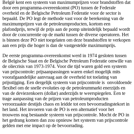
België kent een systeem van maximumprijzen voor brandstoffen dat
door een programma-overeenkomst (PO) tussen de Federale
overheid en de Belgische Petroleum Federatie voor de sector is
bepaald. De PO legt de methode vast voor de berekening van de
maximumprijzen van de petroleumproducten, kortom een
plafondprijs, terwijl de prijs aan de pomp uiteindelijk bepaald wordt
door de concurrentie op de markt tussen de diverse operatoren. Het
is binnen deze PO niet toegelaten om deze brandstoffen te verkopen
aan een prijs die hoger is dan de vastgestelde maximumprijs.
De eerste programma-overeenkomst werd in 1974 gesloten tussen
de Belgische Staat en de Belgische Petroleum Federatie omwille van
de oliecrisis van 1973-1974. Voor die tijd waren gold een systeem
van prijscontrole: prijsaanpassingen waren enkel mogelijk mits
voorafgaandelijke aanvraag aan de overheid tot toelating van
prijsstijging. Een dergelijk systeem van prijscontrole is onvoldoende
flexibel om de snelle evoluties op de petroleummarkt enerzijds en
van de deviezenkoers (dollar) anderzijds te weerspiegelen. Een te
trage aanpassing van de prijzen van petroleumproducten
veroorzaakte destijds chaos en leidde tot een bevoorradingstekort in
het land. Het invoeren van de PO is een alternatief voor het
trouwens nog bestaande systeem van prijscontrole. Mocht de PO in
het gedrang komen dan zou opnieuw het systeem van prijscontrole
gelden met ene impact op de bevoorrading.