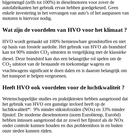
bijgemengd (zelfs tot 100%) in dieselmotoren voor zover de
autofabrikanten het gebruik ervan hebben goedgekeurd. Geen
enkele investering in het vervangen van auto’s of het aanpassen van
motoren is hiervoor nodig.
Wat zijn de voordelen van HVO voor het klimaat ?
HVO wordt gemaakt uit 100% hernieuwbare grondstoffen en niet
op basis van fossiele aardolie. Het gebruik van HVO als brandstof
kan tot 90% minder CO
uitstoten in vergelijking met de klassieke
2
diesel. Deze brandstof kan dus een belangrijke rol spelen om de
CO
uitstoot van de bestaande en toekomstige wagens en
2
vrachtwagens significant te doen dalen en is daarom belangrijk om
het transport te helpen vergroenen.
Heeft HVO ook voordelen voor de luchtkwaliteit ?
Wetenschappelijke studies en praktijktesten hebben aangetoond dat
het gebruik van HVO een gunstige invloed heeft op de
luchtkwaliteit
*
: 9% minder stikstofoxiden (NOx) en ​33% minder
fijnstof. De moderne dieselmotoren (norm Euro6temp, Euro6d)
hebben intussen aangetoond dat ze zowel het fijnstof als de NOx
onder controle kunnen houden en dus probleemloos in en buiten
onze steden kunnen rijden.