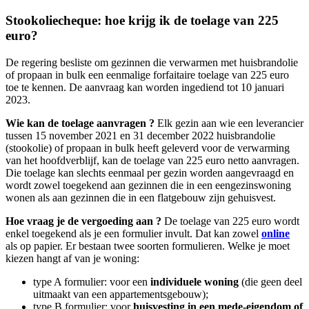
Stookoliecheque: hoe krijg ik de toelage van 225
euro?
De regering besliste om gezinnen die verwarmen met huisbrandolie
of propaan in bulk een eenmalige forfaitaire toelage van 225 euro
toe te kennen.
De aanvraag kan worden ingediend tot 10 januari
2023.
Wie kan de toelage aanvragen ?
Elk gezin aan wie een leverancier
tussen 15 november 2021 en 31 december 2022 huisbrandolie
(stookolie) of propaan in bulk heeft geleverd voor de verwarming
van het hoofdverblijf, kan de toelage van 225 euro netto aanvragen.
Die toelage kan slechts eenmaal per gezin worden aangevraagd en
wordt zowel toegekend aan gezinnen die in een eengezinswoning
wonen als aan gezinnen die in een flatgebouw zijn gehuisvest.
Hoe vraag je de vergoeding aan ?
De toelage van 225 euro wordt
enkel toegekend als je een formulier invult. Dat kan zowel
online
als op papier. Er bestaan twee soorten formulieren. Welke je moet
kiezen hangt af van je woning:
type A formulier: voor een
individuele woning
(die geen deel
uitmaakt van een appartementsgebouw);
type B formulier: voor
huisvesting in een mede-eigendom of