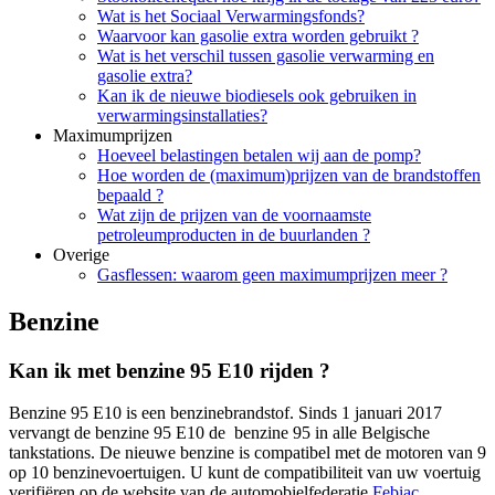
Wat is het Sociaal Verwarmingsfonds?
Waarvoor kan gasolie extra worden gebruikt ?
Wat is het verschil tussen gasolie verwarming en
gasolie extra?
Kan ik de nieuwe biodiesels ook gebruiken in
verwarmingsinstallaties?
Maximumprijzen
Hoeveel belastingen betalen wij aan de pomp?
Hoe worden de (maximum)prijzen van de brandstoffen
bepaald ?
Wat zijn de prijzen van de voornaamste
petroleumproducten in de buurlanden ?
Overige
Gasflessen: waarom geen maximumprijzen meer ?
Benzine
Kan ik met benzine 95 E10 rijden ?
Benzine 95 E10 is een benzinebrandstof. Sinds 1 januari 2017
vervangt de benzine 95 E10 de benzine 95 in alle Belgische
tankstations. De nieuwe benzine is compatibel met de motoren van 9
op 10 benzinevoertuigen. U kunt de compatibiliteit van uw voertuig
verifiëren op de website van de automobielfederatie
Febiac
.