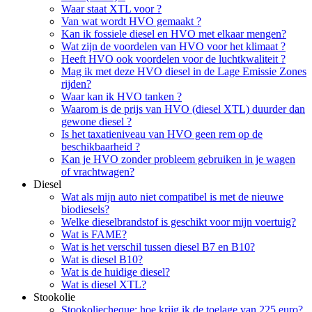
Waar staat XTL voor ?
Van wat wordt HVO gemaakt ?
Kan ik fossiele diesel en HVO met elkaar mengen?
Wat zijn de voordelen van HVO voor het klimaat ?
Heeft HVO ook voordelen voor de luchtkwaliteit ?
Mag ik met deze HVO diesel in de Lage Emissie Zones
rijden?
Waar kan ik HVO tanken ?
Waarom is de prijs van HVO (diesel XTL) duurder dan
gewone diesel ?
Is het taxatieniveau van HVO geen rem op de
beschikbaarheid ?
Kan je HVO zonder probleem gebruiken in je wagen
of vrachtwagen?
Diesel
Wat als mijn auto niet compatibel is met de nieuwe
biodiesels?
Welke dieselbrandstof is geschikt voor mijn voertuig?
Wat is FAME?
Wat is het verschil tussen diesel B7 en B10?
Wat is diesel B10?
Wat is de huidige diesel?
Wat is diesel XTL?
Stookolie
Stookoliecheque: hoe krijg ik de toelage van 225 euro?