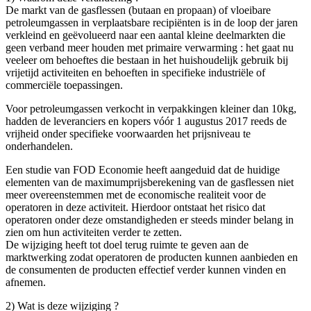
De markt van de gasflessen (butaan en propaan) of vloeibare
petroleumgassen in verplaatsbare recipiënten is in de loop der jaren
verkleind en geëvolueerd naar een aantal kleine deelmarkten die
geen verband meer houden met primaire verwarming : het gaat nu
veeleer om behoeftes die bestaan in het huishoudelijk gebruik bij
vrijetijd activiteiten en behoeften in specifieke industriële of
commerciële toepassingen.
Voor petroleumgassen verkocht in verpakkingen kleiner dan 10kg,
hadden de leveranciers en kopers vóór 1 augustus 2017 reeds de
vrijheid onder specifieke voorwaarden het prijsniveau te
onderhandelen.
Een studie van FOD Economie heeft aangeduid dat de huidige
elementen van de maximumprijsberekening van de gasflessen niet
meer overeenstemmen met de economische realiteit voor de
operatoren in deze activiteit. Hierdoor ontstaat het risico dat
operatoren onder deze omstandigheden er steeds minder belang in
zien om hun activiteiten verder te zetten.
De wijziging heeft tot doel terug ruimte te geven aan de
marktwerking zodat operatoren de producten kunnen aanbieden en
de consumenten de producten effectief verder kunnen vinden en
afnemen.
2) Wat is deze wijziging ?