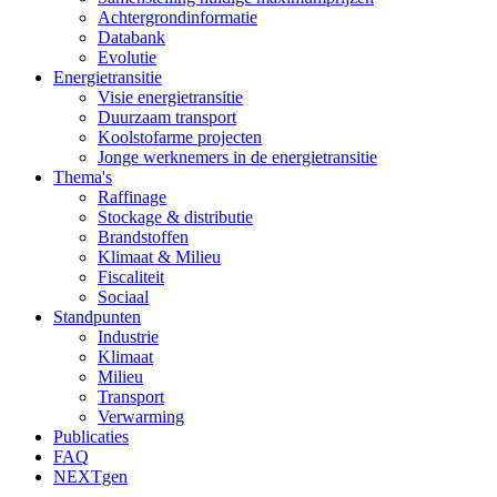
Achtergrondinformatie
Databank
Evolutie
Energietransitie
Visie energietransitie
Duurzaam transport
Koolstofarme projecten
Jonge werknemers in de energietransitie
Thema's
Raffinage
Stockage & distributie
Brandstoffen
Klimaat & Milieu
Fiscaliteit
Sociaal
Standpunten
Industrie
Klimaat
Milieu
Transport
Verwarming
Publicaties
FAQ
NEXTgen