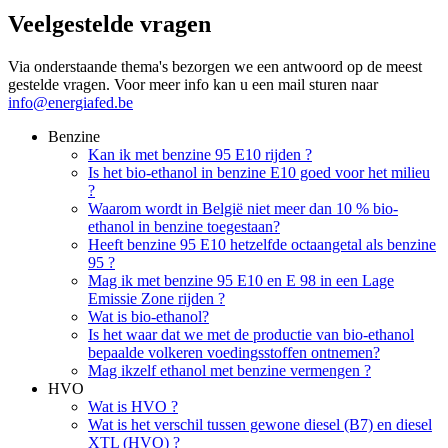
Veelgestelde vragen
Via onderstaande thema's bezorgen we een antwoord op de meest
gestelde vragen. Voor meer info kan u een mail sturen naar
info@energiafed.be
Benzine
Kan ik met benzine 95 E10 rijden ?
Is het bio-ethanol in benzine E10 goed voor het milieu
?
Waarom wordt in België niet meer dan 10 % bio-
ethanol in benzine toegestaan?
Heeft benzine 95 E10 hetzelfde octaangetal als benzine
95 ?
Mag ik met benzine 95 E10 en E 98 in een Lage
Emissie Zone rijden ?
Wat is bio-ethanol?
Is het waar dat we met de productie van bio-ethanol
bepaalde volkeren voedingsstoffen ontnemen?
Mag ikzelf ethanol met benzine vermengen ?
HVO
Wat is HVO ?
Wat is het verschil tussen gewone diesel (B7) en diesel
XTL (HVO) ?