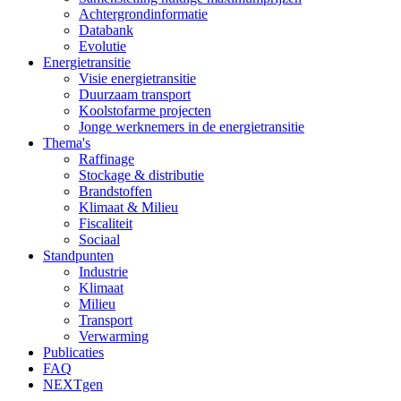
Achtergrondinformatie
Databank
Evolutie
Energietransitie
Visie energietransitie
Duurzaam transport
Koolstofarme projecten
Jonge werknemers in de energietransitie
Thema's
Raffinage
Stockage & distributie
Brandstoffen
Klimaat & Milieu
Fiscaliteit
Sociaal
Standpunten
Industrie
Klimaat
Milieu
Transport
Verwarming
Publicaties
FAQ
NEXTgen