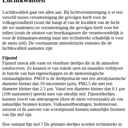
Luchtkwaliteit
Luchtkwaliteit gaat ons allen aan. Bij luchtverontreiniging is er een
verschil tussen verontreiniging die gevolgen heeft voor de
volksgezondheid (want die hangt af van de kwaliteit van de lucht
die we inademen) en verontreiniging die gevolgen heeft voor het
milieu (zoals de uitstoot van broeikasgassen die verantwoordelijk is
voor de klimaatopwarming maar niet rechtstreeks schadelijk is voor
de mens zelf). De voornaamste atmosferische emissies die de
luchtkwaliteit aantasten zijn:
Fijnstof
Fijnstof omvat alle vaste en vloeibare deeltjes die in de atmosfeer
rondzweven. Ze kunnen er van enkele uren tot maanden verblijven
in functie van hun eigenschappen en de meteorologische
omstandigheden. PM10 is de deeltjesfractie met een aërodynamische
diameter kleiner dan 10 micrometer (μm), PM2,5 die met een
diameter kleiner dan 2.5 μm. Vanaf een diameter kleiner dan 0.1 µm
(100 nanometer) spreekt men van ultrafijn stof. Fijnstofdeeltjes
kunnen zowel van antropogene (door de mens veroorzaakt) als van
natuurlijke bronnen komen. Vulkaanuitbarstingen, bodemerosie,
zeezout of de aanvoer van woestijnzand kunnen natuurlijke bronnen
van fijn stof zijn.
Hoe ontstaat fijn stof ? De primaire deeltjes worden rechtstreeks in