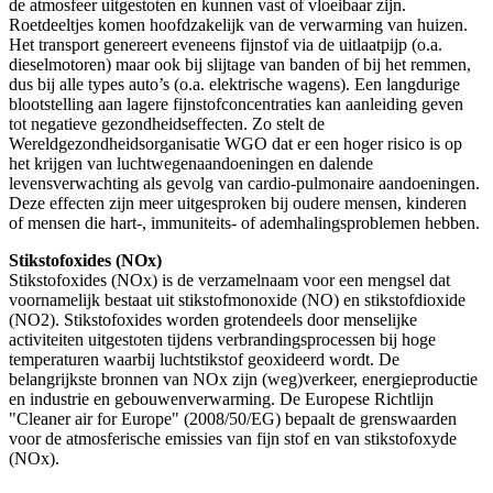
de atmosfeer uitgestoten en kunnen vast of vloeibaar zijn.
Roetdeeltjes komen hoofdzakelijk van de verwarming van huizen.
Het transport genereert eveneens fijnstof via de uitlaatpijp (o.a.
dieselmotoren) maar ook bij slijtage van banden of bij het remmen,
dus bij alle types auto’s (o.a. elektrische wagens). Een langdurige
blootstelling aan lagere fijnstofconcentraties kan aanleiding geven
tot negatieve gezondheidseffecten. Zo stelt de
Wereldgezondheidsorganisatie WGO dat er een hoger risico is op
het krijgen van luchtwegenaandoeningen en dalende
levensverwachting als gevolg van cardio-pulmonaire aandoeningen.
Deze effecten zijn meer uitgesproken bij oudere mensen, kinderen
of mensen die hart-, immuniteits- of ademhalingsproblemen hebben.
Stikstofoxides (NOx)
Stikstofoxides (NOx) is de verzamelnaam voor een mengsel dat
voornamelijk bestaat uit stikstofmonoxide (NO) en stikstofdioxide
(NO2). Stikstofoxides worden grotendeels door menselijke
activiteiten uitgestoten tijdens verbrandingsprocessen bij hoge
temperaturen waarbij luchtstikstof geoxideerd wordt. De
belangrijkste bronnen van NOx zijn (weg)verkeer, energieproductie
en industrie en gebouwenverwarming. De Europese Richtlijn
"Cleaner air for Europe" (2008/50/EG) bepaalt de grenswaarden
voor de atmosferische emissies van fijn stof en van stikstofoxyde
(NOx).