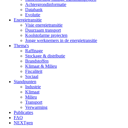
Achtergrondinformatie
Databank
Evolutie
Energietransitie
Visie energietransitie
Duurzaam transport
Koolstofarme projecten
Jonge werknemers in de energietransitie
Thema's
Raffinage
Stockage & distributie
Brandstoffen
Klimaat & Milieu
Fiscaliteit
Sociaal
Standpunten
Industrie
Klimaat
Milieu
Transport
Verwarming
Publicaties
FAQ
NEXTgen