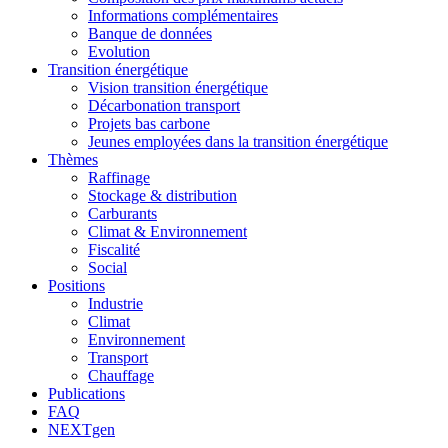
Informations complémentaires
Banque de données
Evolution
Transition énergétique
Vision transition énergétique
Décarbonation transport
Projets bas carbone
Jeunes employées dans la transition énergétique
Thèmes
Raffinage
Stockage & distribution
Carburants
Climat & Environnement
Fiscalité
Social
Positions
Industrie
Climat
Environnement
Transport
Chauffage
Publications
FAQ
NEXTgen