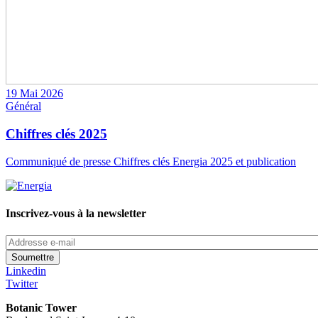
19 Mai 2026
Général
Chiffres clés 2025
Communiqué de presse Chiffres clés Energia 2025 et publication
Inscrivez-vous à la newsletter
Addresse
e-
mail
Linkedin
Twitter
Botanic Tower