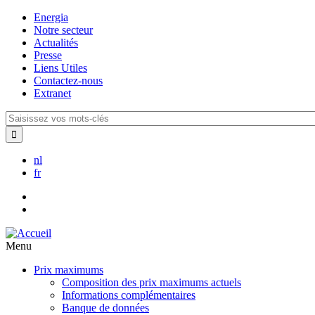
Aller
Energia
au
Notre secteur
contenu
Actualités
principal
Presse
Liens Utiles
Contactez-nous
Extranet
Saisissez
vos
mots-
clés
nl
fr
Menu
Prix maximums
Composition des prix maximums actuels
Informations complémentaires
Banque de données